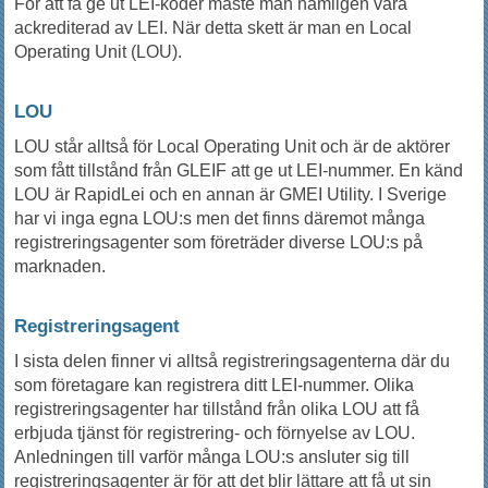
För att få ge ut LEI-koder måste man nämligen vara
ackrediterad av LEI. När detta skett är man en Local
Operating Unit (LOU).
LOU
LOU står alltså för Local Operating Unit och är de aktörer
som fått tillstånd från GLEIF att ge ut LEI-nummer. En känd
LOU är RapidLei och en annan är GMEI Utility. I Sverige
har vi inga egna LOU:s men det finns däremot många
registreringsagenter som företräder diverse LOU:s på
marknaden.
Registreringsagent
I sista delen finner vi alltså registreringsagenterna där du
som företagare kan registrera ditt LEI-nummer. Olika
registreringsagenter har tillstånd från olika LOU att få
erbjuda tjänst för registrering- och förnyelse av LOU.
Anledningen till varför många LOU:s ansluter sig till
registreringsagenter är för att det blir lättare att få ut sin