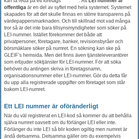
kan få reda på ett företags
LEI-kod
. Att
LEI nummer är
offentliga
är en del av syftet med hela systemet. Systemet
skapades för att det skulle finnas en större transparens på
värdepappersmarknaden. Och till skillnad mot vad många
tror så är det inte bara tillsynsmyndigheter som söker på
LEI-nummer. Istället förekommer det både att
privatpersoner, företagare, banker, revisionsbyråer och
börsmäklare söker på numret. En sökning kan ske på
GLEIF's hemsida. Men det finns även tjänsteleverantörer
som erbjuder söktjänster för LEI-nummer. För att söka
behöver du antingen skriva in företagsnamn,
organisationsnummer eller LEI-nummer. Gör du detta får
du upp alla registrerade uppgifter om företaget som står
bakom LEI-numret.
Ett LEI nummer är oföränderligt
När du väl registrerat en LEI-kod så kommer du att behålla
själva numret oavsett om du förlänger LEI eller inte.
Förlänger du inte LEI så blir koden ogiltig men numret är
ändå detsamma. Detsamma gäller om du exempelvis