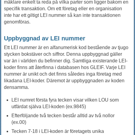
mäklare enkelt ta reda på vilka parter som ligger bakom en
specifik transaktion. Om ett företag eller en organisation
inte har ett giltigt LEI nummer så kan inte transaktionen
genomföras.
Uppbyggnad av LEI nummer
Ett LEI nummer är en alfanumerisk kod bestående av tjugo
stycken bokstäver och siffror. Denna uppbyggnad gäller
var än i världen du befinner dig. Samtliga existerande LEI-
koder finns att återfinna i databasen hos GLEIF. Varje LEI
nummer är unikt och det finns således inga företag med
likadana LEI-koder. Däremot är uppbyggnaden av koden
densamma.
LEI numret första fyra tecken visar vilken LOU som
utfärdat själva LEI-koden (ex.9845)
Efterföljande två tecken består alltid av två nollor
(ex.00)
Tecken 7-18 i LEI-koden är företagets unika